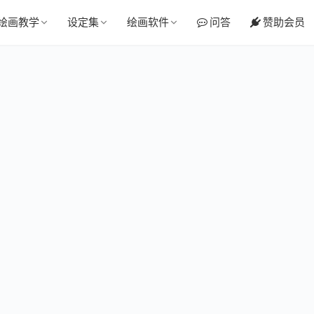
绘画教学
设定集
绘画软件
问答
赞助会员