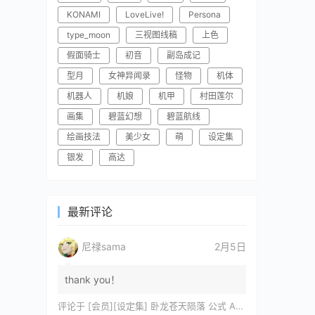
KONAMI
LoveLive!
Persona
type_moon
三视图线稿
上色
假面骑士
初音
副岛成记
型月
女神异闻录
怪物
机体
机器人
机娘
机甲
村田莲尔
画集
碧蓝幻想
碧蓝航线
绘画技法
美少女
萌
设定集
银发
高达
最新评论
尼禄sama
2月5日
thank you！
评论于
[会员][设定集] 卧龙苍天陨落 公式 ARTWORKS[DL]