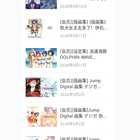
之剑公式ビジュアルコレ
2026年6月14日
クション (電撃の攻略本)
[会员][插画集] [插画集]
败犬女主太多了！伊右群
ARTWORKS
2026年6月11日
[会员][设定集] 汹涌海豚
DOLPHIN WAVE
OFFICIAL VISUAL
2026年6月11日
COLLECTION
[会员][插画集] Jump
Digital 画集 デジガ
D.Gray-man
2026年5月2日
[会员][插画集]Jump
Digital 画集 デジガ 伪恋
ニセコイ 3
2026年5月2日
[会员][插画集]Jump