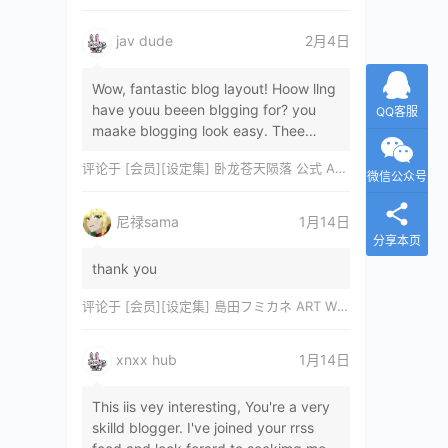
jav dude
2月4日
Wow, fantastic blog layout! Hoow llng
have youu beeen blgging for? you
QQ客服
maake blogging look easy. Thee
overall lok oof yoour sitre iss
评论于
[会员][设定集] 卧龙苍天陨落 公式 ARTWORKS[DL]
magnificent, let…
微信公众号
尼禄sama
1月14日
分享本页
thank you
评论于
[会员][设定集] 島田フミカネ ART WORKS EXTRA Luminous Witches[DL]
xnxx hub
1月14日
This iis vey interesting, You're a very
skilld blogger. I've joined your rrss