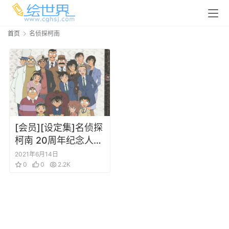
首页
名侦探柯南
[会员][设定集]名侦探
柯南 20周年纪念人物
角色设定原画集
2021年6月14日
0
0
2.2K