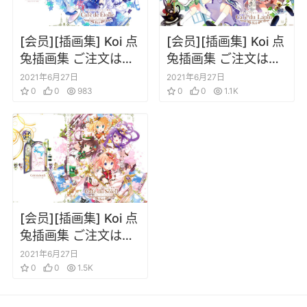
[会员][插画集] Koi 点
[会员][插画集] Koi 点
兔插画集 ご注文はう
兔插画集 ご注文はう
さぎですか？ Café
さぎですか？Café du
2021年6月27日
2021年6月27日
du Étoile
0
0
983
Lapin
0
0
1.1K
[会员][插画集] Koi 点
兔插画集 ご注文はう
さぎですか？ Café
2021年6月27日
du Soleil
0
0
1.5K