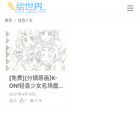
首页
轻音少女
[免费][分镜原画]K-
ON!轻音少女名场面线
画集 SIDE A 有水印
2021年4月16日
0
1
3.1K