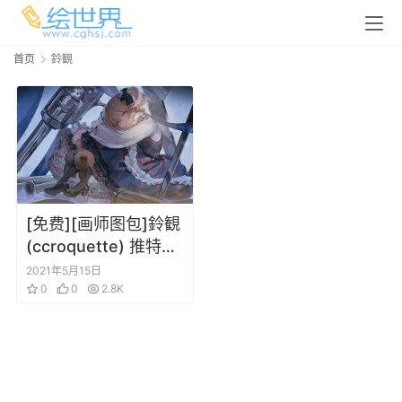
首页
鈴観
[免费][画师图包]鈴観
(ccroquette) 推特图
片包 20210513
2021年5月15日
0
0
2.8K