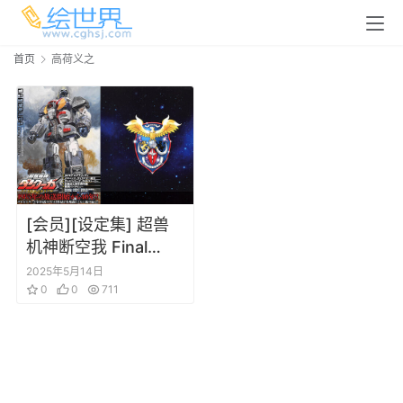
首页
高荷义之
[会员][设定集] 超兽
机神断空我 Final
Memorial
2025年5月14日
0
0
711