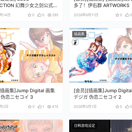
ECTION 幻舞少女之剑公式ビ
多了！伊右群 ARTWORKS
ルコレクション (電撃の攻
6月14日
0
0
285
2026年6月11日
0
插画集
插画集]Jump Digital 画集
[会员][插画集]Jump Digita
 伪恋ニセコイ 3
デジガ 伪恋ニセコイ 2
5月2日
0
1
474
2026年5月1日
0
日韩游戏设定