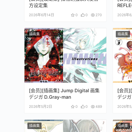
方设定集
REFL
ジュア
2026年6月14日
0
0
270
2026年
略本)
插画集
插画集
[会员][插画集] Jump Digital 画集
[会员][
デジガ D.Gray-man
デジガ
2026年5月2日
0
0
489
2026年
插画集
插画集