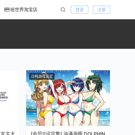
绘世界淘宝店
登录
注册
日韩游戏设定
败犬女主太
[会员][设定集] 汹涌海豚 DOLPHIN