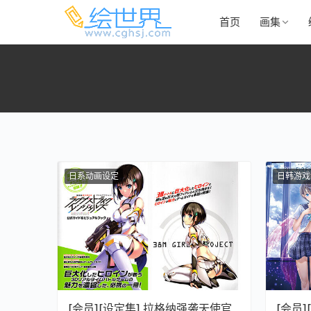
首页
画集
日系动画设定
日韩游戏
[会员][设定集] 拉格纳强袭天使官
[会员]