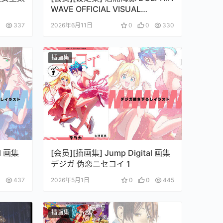
WAVE OFFICIAL VISUAL
COLLECTION
0
337
2026年6月11日
0
0
330
插画集
l 画集
[会员][插画集] Jump Digital 画集
デジガ 伪恋ニセコイ 1
0
437
2026年5月1日
0
0
445
插画集