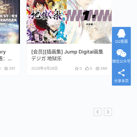
QQ客服
ory
[会员][插画集] Jump Digital画集
物语：时
デジガ 地狱乐
微信公众号
0
391
2026年4月29日
0
0
369
分享本页