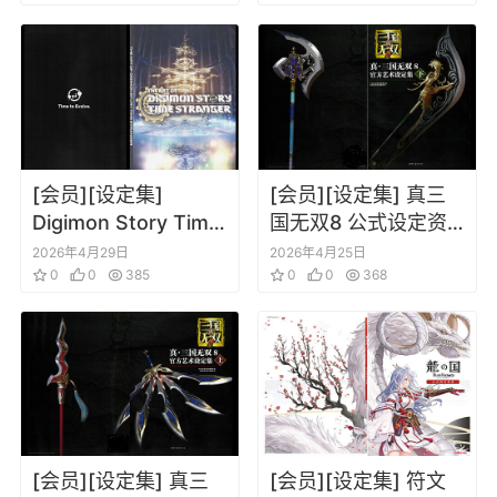
の攻略本)
COLLECTION
[会员][设定集]
[会员][设定集] 真三
Digimon Story Time
国无双8 公式设定资
Stranger 数码宝贝物
料集 下
2026年4月29日
2026年4月25日
语：时空异客
0
0
385
0
0
368
[会员][设定集] 真三
[会员][设定集] 符文