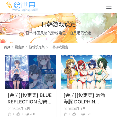
日韩游戏设定
日本韩国风格的游戏角色、道具场景设定
首页
设定集
游戏设定集
日韩游戏设定
[会员][设定集] BLUE
[会员][设定集] 汹涌
REFLECTION 幻舞少
海豚 DOLPHIN
女之剑公式ビジュア
WAVE OFFICIAL
2026年6月14日
2026年6月11日
ルコレクション (電撃
0
0
280
VISUAL
0
0
325