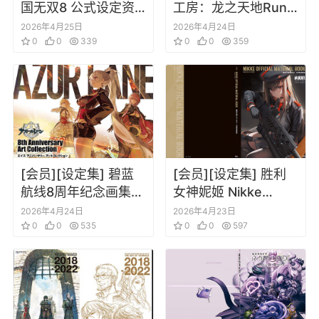
国无双8 公式设定资
工房：龙之天地Rune
料集 上
Factory Guardians
2026年4月25日
2026年4月24日
0
0
339
of Azuma – Official
0
0
359
Art Book
[会员][设定集] 碧蓝
[会员][设定集] 胜利
航线8周年纪念画集
女神妮姬 Nikke
Azur Lane Eighth
Goddess of Victory
2026年4月24日
2026年4月23日
Anniversary Art
0
0
535
Material Book
0
0
597
Collectionp[DL]
(2022-2023)