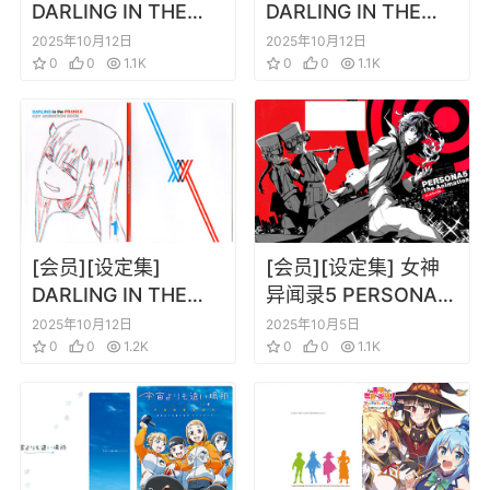
DARLING IN THE
DARLING IN THE
FRANXX BD key
FRANXX BD key
2025年10月12日
2025年10月12日
animation book 3
0
0
1.1K
animation book 2
0
0
1.1K
[会员][设定集]
[会员][设定集] 女神
DARLING IN THE
异闻录5 PERSONA5
FRANXX BD key
the Animation
2025年10月12日
2025年10月5日
animation book 1
0
0
1.2K
Artworks
0
0
1.1K