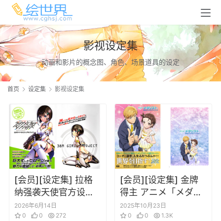
影视设定集
动画和影片的概念图、角色、场景道具的设定
首页
设定集
影视设定集
[会员][设定集] 拉格
[会员][设定集] 金牌
纳强袭天使官方设定
得主 アニメ「メダリ
集
スト」公式ビジュア
2026年6月14日
2025年10月23日
0
0
272
ルファンブック
0
0
1.3K