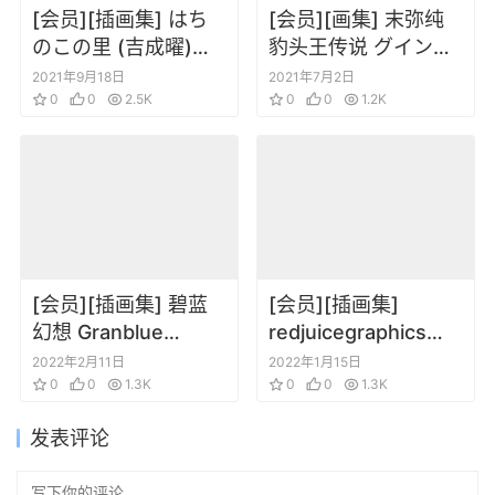
[会员][插画集] はち
[会员][画集] 末弥纯
のこの里 (吉成曜)
豹头王传说 グイン・
DEAD WOOD
サーガ画集
2021年9月18日
2021年7月2日
DESIGNS
0
0
2.5K
0
0
1.2K
[会员][插画集] 碧蓝
[会员][插画集]
幻想 Granblue
redjuicegraphics
Fantasy Fes 2020
redjuice Graphics
2022年2月11日
2022年1月15日
Artbook
0
0
1.3K
EXT
0
0
1.3K
发表评论