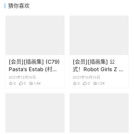
猜你喜欢
[会员][插画集] (C79)
[会员][插画集] 公
Pasta’s Estab (村田
式！Robot Girls Z 完
莲尔) COLORS (シャ
全图鉴
2021年12月10日
2021年10月10日
ングリ・ラ)
0
0
1.4K
0
0
1.0K