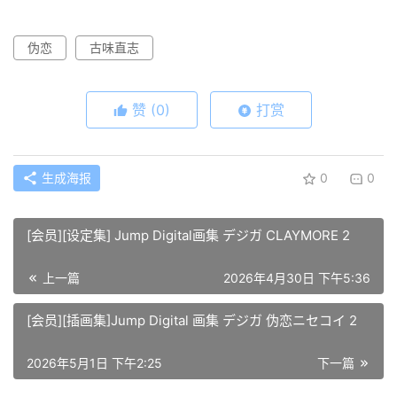
伪恋
古味直志
赞
(0)
打赏
生成海报
0
0
[会员][设定集] Jump Digital画集 デジガ CLAYMORE 2
上一篇
2026年4月30日 下午5:36
[会员][插画集]Jump Digital 画集 デジガ 伪恋ニセコイ 2
2026年5月1日 下午2:25
下一篇