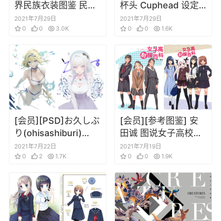
界民族衣装图鉴 民族
杯头 Cuphead 设定
服饰参考插画素材
插画原画集
2021年7月29日
2021年7月29日
0
0
3.0K
0
0
1.6K
[会员][PSD]お久しぶ
[会员][参考图鉴] 安
り(ohisashiburi)
田诚 图说女子高校制
PSD文件
服 制服设计插画设定
2021年7月22日
2021年7月19日
0
2
1.7K
原画集
0
0
1.9K