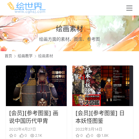
绘画素材
绘画方面的素材、图库、参考图
首页
绘画教学
绘画素材
[会员][参考图鉴] 画
[会员][参考图鉴] 日
说中国历代甲胄
本妖怪图鉴
2022年4月27日
2022年3月14日
0
0
2.1K
0
0
1.8K