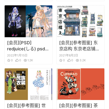
[会员][PSD]
[会员][参考图鉴] 东
redjuice(しる) psd作
京店构 东京老店铺街
画源文件
景水彩插画集
2022年1月15日
2021年8月2日
0
0
1.2K
0
0
3.2K
[会员][参考图鉴] 世
[会员][参考图鉴] 茶