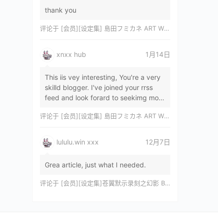
thank you
评论于
[会员][设定集] 島田フミカネ ART WORKS EXTRA Luminous Witches[DL]
xnxx hub
1月14日
This iis vey interesting, You're a very
skilld blogger. I've joined your rrss
feed and look forard to seekimg mor
of your wonderfu post. Also, I've sh…
评论于
[会员][设定集] 島田フミカネ ART WORKS EXTRA Luminous Witches[DL]
lululu.win xxx
12月7日
Grea article, just what I needed.
评论于
[会员][设定集]苍翼默示录刻之幻影 BLAZBLUE CHRONOPHANTASMA 公式設定資料集II