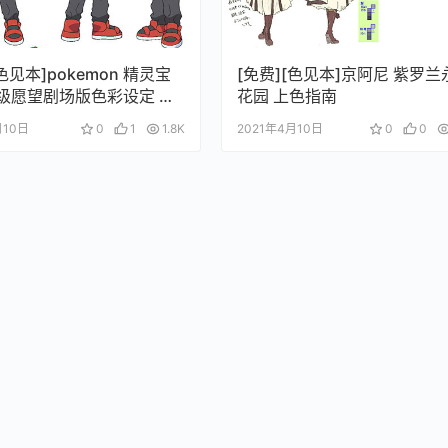
[色见本]pokemon 精灵宝
[免费][色见本]京阿尼 紫罗兰
超级愿望剧场版色彩设定 上
花园 上色指南
月10日
0
1
1.8K
2021年4月10日
0
0