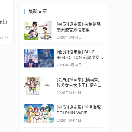
最新文章
永恒
[会员][设定集] 拉格纳强
袭天使官方设定集
2026年6月14日
2.6K
[会员][设定集] BLUE
REFLECTION 幻舞少女
之剑公式ビジュアルコレ
2026年6月14日
クション (電撃の攻略本)
[会员][插画集] [插画集]
败犬女主太多了！伊右群
ARTWORKS
2026年6月11日
[会员][设定集] 汹涌海豚
DOLPHIN WAVE
OFFICIAL VISUAL
2026年6月11日
COLLECTION