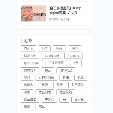
[会员][插画集] Jump
Digital画集 デジガ
CLAYMORE 1
2026年4月30日
标签
Clamp
EVA
Fate
FGO
KONAMI
LoveLive!
Persona
type_moon
三视图线稿
上色
假面骑士
初音
副岛成记
型月
女神异闻录
怪物
机体
机器人
机娘
机甲
村田莲尔
画集
碧蓝幻想
碧蓝航线
绘画技法
美少女
萌
设定集
银发
高达