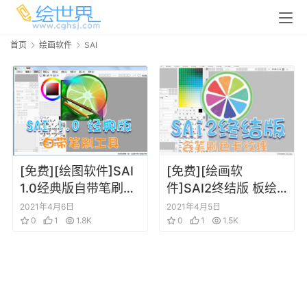
首页
绘画软件
SAI
[免费][绘图软件]SAI
[免费][绘画软
1.0经典版自带笔刷工
件]SAI2终结版 板绘
具
软件
2021年4月6日
2021年4月5日
0
1
1.8K
0
1
1.5K