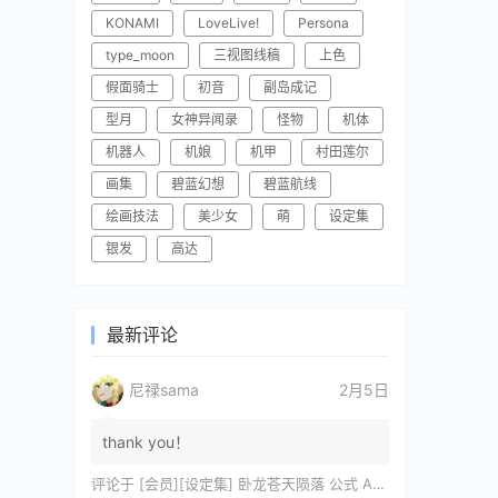
KONAMI
LoveLive!
Persona
type_moon
三视图线稿
上色
假面骑士
初音
副岛成记
型月
女神异闻录
怪物
机体
机器人
机娘
机甲
村田莲尔
画集
碧蓝幻想
碧蓝航线
绘画技法
美少女
萌
设定集
银发
高达
最新评论
尼禄sama
2月5日
thank you！
评论于
[会员][设定集] 卧龙苍天陨落 公式 ARTWORKS[DL]