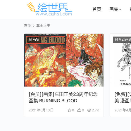
首页
画集
首页
车田正美
插画集
日系动画
[会员][画集]车田正美23周年纪念
[免费][
画集 BURNING BLOOD
美 漫
2021年6月10日
0
0
2.7K
2021年4