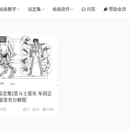
绘画教学
设定集
绘画软件
问答
赞助会员
设定
设定集]圣斗士星矢 车田正
画版圣衣分解图
月9日
0
0
1.9K