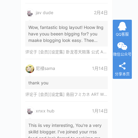
jav dude
2月4日
Wow, fantastic blog layout! Hoow llng
have youu beeen blgging for? you
QQ客服
maake blogging look easy. Thee
overall lok oof yoour sitre iss
评论于
[会员][设定集] 卧龙苍天陨落 公式 ARTWORKS[DL]
magnificent, let…
微信公众号
尼禄sama
1月14日
分享本页
thank you
评论于
[会员][设定集] 島田フミカネ ART WORKS EXTRA Luminous Witches[DL]
xnxx hub
1月14日
This iis vey interesting, You're a very
skilld blogger. I've joined your rrss