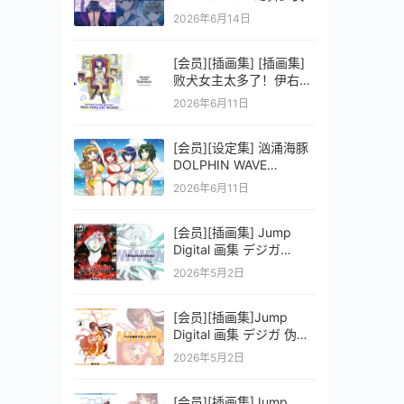
之剑公式ビジュアルコレ
2026年6月14日
クション (電撃の攻略本)
[会员][插画集] [插画集]
败犬女主太多了！伊右群
ARTWORKS
2026年6月11日
[会员][设定集] 汹涌海豚
DOLPHIN WAVE
OFFICIAL VISUAL
2026年6月11日
COLLECTION
[会员][插画集] Jump
Digital 画集 デジガ
D.Gray-man
2026年5月2日
[会员][插画集]Jump
Digital 画集 デジガ 伪恋
ニセコイ 3
2026年5月2日
[会员][插画集]Jump