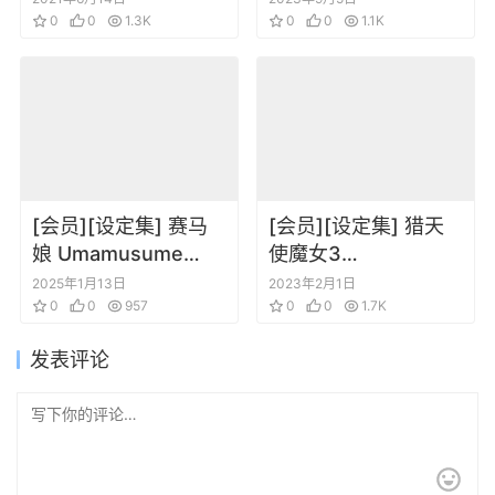
Mario Odyssey
0
0
1.3K
Bryce Kho
0
0
1.1K
[会员][设定集] 赛马
[会员][设定集] 猎天
娘 Umamusume
使魔女3
Pretty Derby
BAYONETTA 3
2025年1月13日
2023年2月1日
Artworks Vol.02
0
0
957
OFFICIAL ART
0
0
1.7K
BOOK [DL版]
发表评论