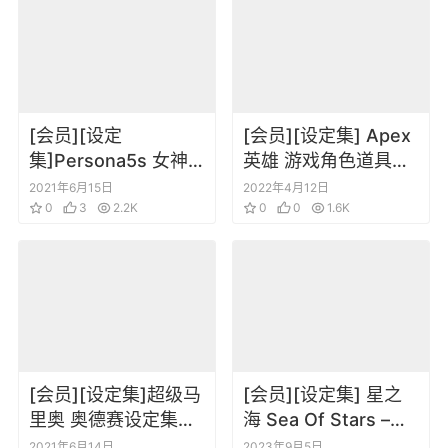
[会员][设定
[会员][设定集] Apex
集]Persona5s 女神
英雄 游戏角色道具原
异闻录P5S游戏角色
画设定
2021年6月15日
2022年4月12日
设定集特典画集
0
3
2.2K
0
0
1.6K
[会员][设定集]超级马
[会员][设定集] 星之
里奥 奥德赛设定集游
海 Sea Of Stars –
戏设定集 Super
The Concept Art of
2021年6月14日
2023年9月5日