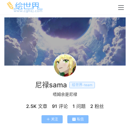
尼禄sama
绘世界-team
唔姆余是尼禄
2.5K
文章
91
评论
1
问题
2
粉丝
关注
私信