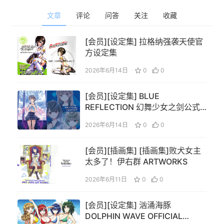
文章
评论
问答
关注
收藏
[会员][设定集] 拉格纳强袭天使官
方设定集
2026年6月14日
0
0
[会员][设定集] BLUE
REFLECTION 幻舞少女之剑公式
ビジュアルコレクション (電撃の
2026年6月14日
0
0
攻略本)
[会员][插画集] [插画集]败犬女主
太多了！伊右群 ARTWORKS
2026年6月11日
0
0
[会员][设定集] 汹涌海豚
DOLPHIN WAVE OFFICIAL