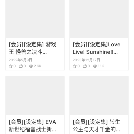
[会员][设定集] 游戏
[会员][设定集]Love
王 怪兽之决斗
Live! Sunshine!!
Animation Complete
Aqours Stage
2022年5月9日
2023年12月17日
Guide 千年的记忆
0
0
2.6K
Costume Book
0
0
1.1K
[会员][设定集] EVA
[会员][设定集] 转生
新世纪福音战士新劇
公主与天才千金的魔