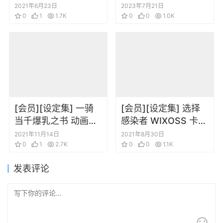
場版：Q 記録集
法革命动画公式设定
2021年6月23日
2023年7月21日
EVANGELION 3.0
0
1
1.7K
集[DL版]
0
0
1.0K
YOU CAN (NOT)
REDO
[会员][设定集] 一骑
[会员][设定集] 选择
当千爆乳之书 动画画
感染者 WIXOSS 卡牌
集
设定2
2021年11月14日
2021年8月30日
0
1
2.7K
0
0
1.1K
发表评论