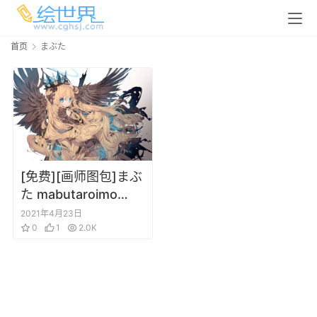
首页
まぶた
[免费][画师图包]まぶ
た mabutaroimo
Pixiv 图包 202103
2021年4月23日
0
1
2.0K