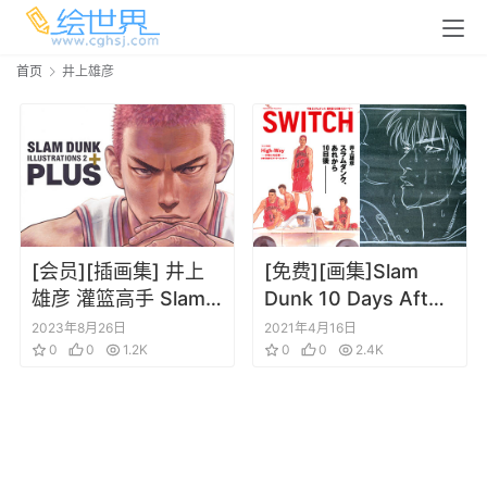
首页
井上雄彦
[会员][插画集] 井上
[免费][画集]Slam
雄彦 灌篮高手 Slam
Dunk 10 Days After
Dunk Illustration 2 +
That10ら 灌篮高手
2023年8月26日
2021年4月16日
Plus Art Book
0
0
1.2K
10日后 井上雄彦画集
0
0
2.4K