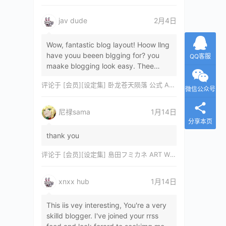
jav dude
2月4日
Wow, fantastic blog layout! Hoow llng
have youu beeen blgging for? you
QQ客服
maake blogging look easy. Thee
overall lok oof yoour sitre iss
评论于
[会员][设定集] 卧龙苍天陨落 公式 ARTWORKS[DL]
magnificent, let…
微信公众号
尼禄sama
1月14日
分享本页
thank you
评论于
[会员][设定集] 島田フミカネ ART WORKS EXTRA Luminous Witches[DL]
xnxx hub
1月14日
This iis vey interesting, You're a very
skilld blogger. I've joined your rrss