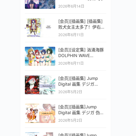
之剑公式ビジュアルコレ
2026年6月14日
クション (電撃の攻略本)
[会员][插画集] [插画集]
败犬女主太多了！伊右群
ARTWORKS
2026年6月11日
[会员][设定集] 汹涌海豚
DOLPHIN WAVE
OFFICIAL VISUAL
2026年6月11日
COLLECTION
[会员][插画集] Jump
Digital 画集 デジガ
D.Gray-man
2026年5月2日
[会员][插画集]Jump
Digital 画集 デジガ 伪恋
ニセコイ 3
2026年5月2日
[会员][插画集]Jump