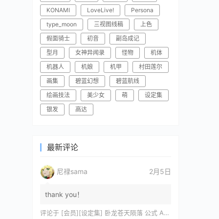
KONAMI
LoveLive!
Persona
type_moon
三视图线稿
上色
假面骑士
初音
副岛成记
型月
女神异闻录
怪物
机体
机器人
机娘
机甲
村田莲尔
画集
碧蓝幻想
碧蓝航线
绘画技法
美少女
萌
设定集
银发
高达
最新评论
尼禄sama
2月5日
thank you！
评论于
[会员][设定集] 卧龙苍天陨落 公式 ARTWORKS[DL]