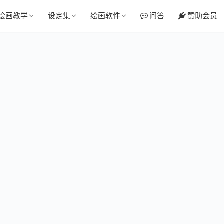
绘画教学
设定集
绘画软件
问答
赞助会员