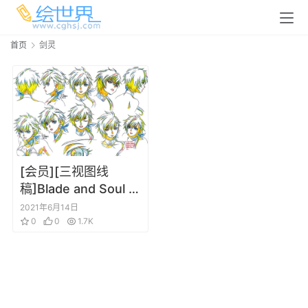
首页
剑灵
[会员][三视图线
稿]Blade and Soul 剑
灵角色三视图表情线
2021年6月14日
稿设定集
0
0
1.7K