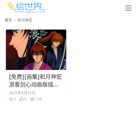
首页
和月伸宏
[免费][画集]和月伸宏
浪客剑心动画版插画
集
2021年4月13日
0
0
1.3K