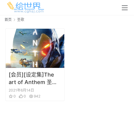
首页
圣歌
[会员][设定集]The
art of Anthem 圣歌/
赞歌 游戏角色场景道
2021年6月14日
具设定集
0
0
942