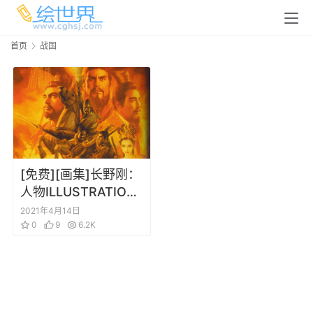
首页
战国
[免费][画集]长野刚：
人物ILLUSTRATION
WORKS 长野刚 三
2021年4月14日
国、战国人物插画集
0
9
6.2K