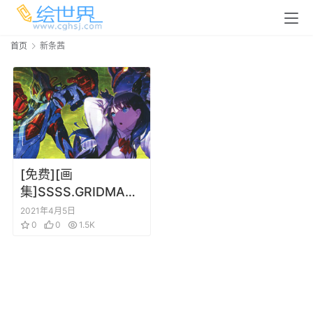
首页
新条茜
[免费][画
集]SSSS.GRIDMAN
古立特 插画集 Art
2021年4月5日
Fan Book 2018冬
0
0
1.5K