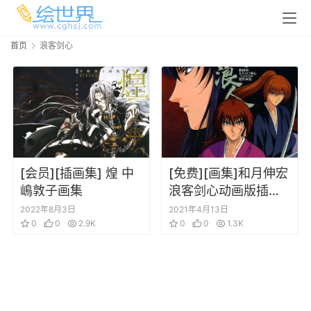
首页
浪客剑心
[会员][插画集] 煌 中
[免费][画集]和月伸宏
嶋敦子画集
浪客剑心动画版插画
集
2022年8月3日
2021年4月13日
0
0
2.9K
0
0
1.3K