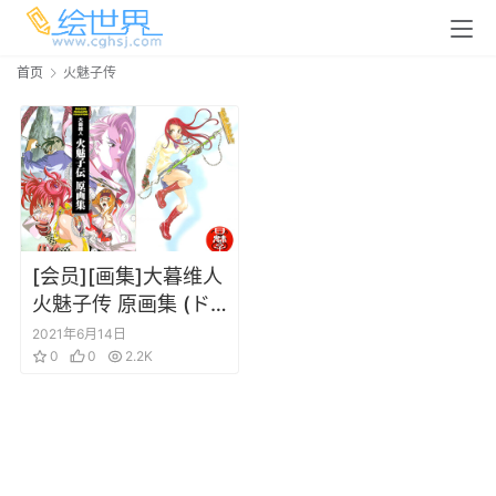
首页
火魅子传
[会员][画集]大暮维人
火魅子传 原画集 (ド
ラゴンマガジンコレ
2021年6月14日
クション)
0
0
2.2K