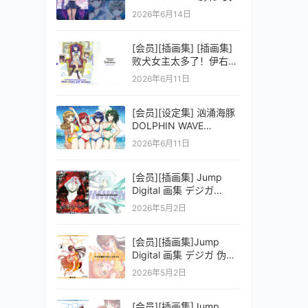
之剑公式ビジュアルコレ
2026年6月14日
クション (電撃の攻略本)
[会员][插画集] [插画集]
败犬女主太多了！伊右群
ARTWORKS
2026年6月11日
[会员][设定集] 汹涌海豚
DOLPHIN WAVE
OFFICIAL VISUAL
2026年6月11日
COLLECTION
[会员][插画集] Jump
Digital 画集 デジガ
D.Gray-man
2026年5月2日
[会员][插画集]Jump
Digital 画集 デジガ 伪恋
ニセコイ 3
2026年5月2日
[会员][插画集]Jump