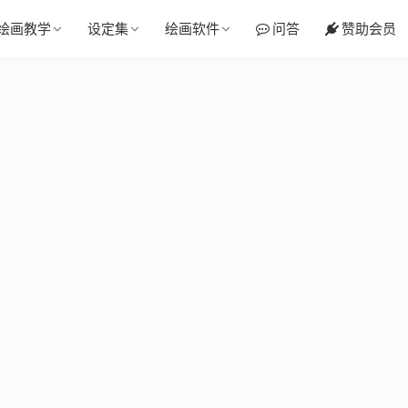
绘画教学
设定集
绘画软件
问答
赞助会员