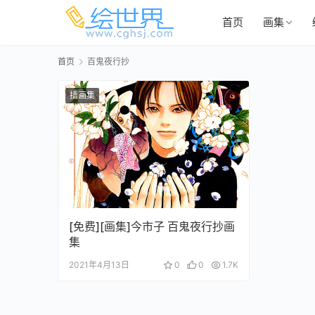
首页
画集
首页
百鬼夜行抄
插画集
[免费][画集]今市子 百鬼夜行抄画
集
2021年4月13日
0
0
1.7K