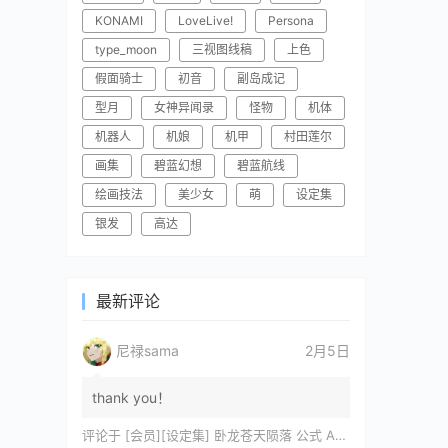
KONAMI
LoveLive!
Persona
type_moon
三视图线稿
上色
假面骑士
初音
副岛成记
型月
女神异闻录
怪物
机体
机器人
机娘
机甲
村田莲尔
画集
碧蓝幻想
碧蓝航线
绘画技法
美少女
萌
设定集
银发
高达
最新评论
尼禄sama
2月5日
thank you！
评论于
[会员][设定集] 卧龙苍天陨落 公式 ARTWORKS[DL]