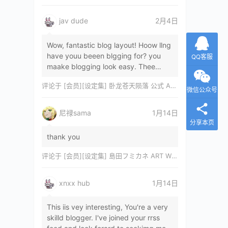
jav dude
2月4日
Wow, fantastic blog layout! Hoow llng
have youu beeen blgging for? you
QQ客服
maake blogging look easy. Thee
overall lok oof yoour sitre iss
评论于
[会员][设定集] 卧龙苍天陨落 公式 ARTWORKS[DL]
magnificent, let…
微信公众号
尼禄sama
1月14日
分享本页
thank you
评论于
[会员][设定集] 島田フミカネ ART WORKS EXTRA Luminous Witches[DL]
xnxx hub
1月14日
This iis vey interesting, You're a very
skilld blogger. I've joined your rrss