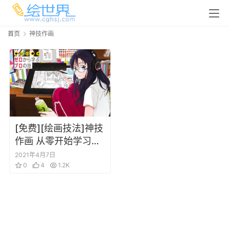
首页
神技作画
[免费][绘画技法]神技
作画 从零开始学习网
络漫画绘画技巧
2021年4月7日
0
4
1.2K