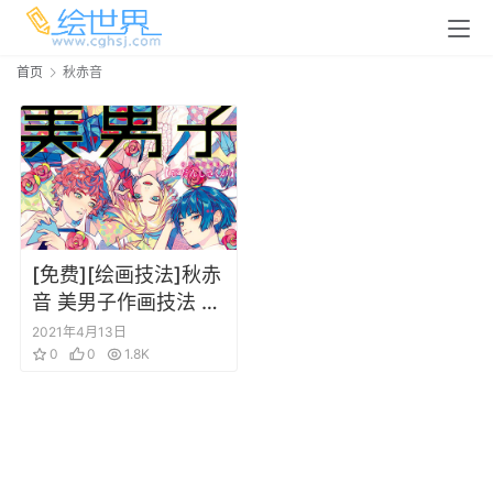
首页
秋赤音
[免费][绘画技法]秋赤
音 美男子作画技法 ゼ
ロから学ぶプロの技
2021年4月13日
0
0
1.8K