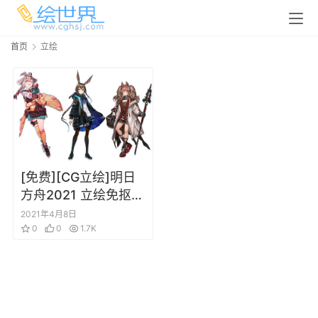
首页
立绘
[免费][CG立绘]明日
方舟2021 立绘免抠图
PNG 更新到21年2月
2021年4月8日
0
0
1.7K