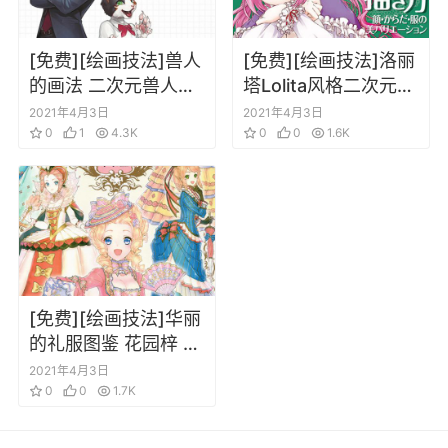
[免费][绘画技法]兽人
[免费][绘画技法]洛丽
的画法 二次元兽人的
塔Lolita风格二次元女
详细绘画教学 从真实
孩服装的绘画技巧
2021年4月3日
2021年4月3日
系兽人到抽象系兽人
0
1
4.3K
0
0
1.6K
[中文]
[免费][绘画技法]华丽
的礼服图鉴 花园梓 德
井淑子 华丽的礼服的
2021年4月3日
绘画方法欧式礼服参
0
0
1.7K
考