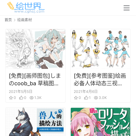
首页
绘画素材
[免费][画师图包]しま
[免费][参考图鉴]绘画
のcoob_ba 草稿图片
必备人体动态三视图
包 202105
线稿参考图
2021年5月5日
2021年4月6日
0
0
1.3K
0
1
3.0K