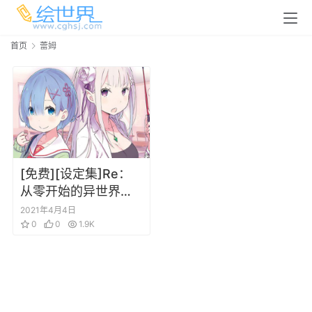
首页
蕾姆
[免费][设定集]Re：
从零开始的异世界生
活公式书 角色设定集
2021年4月4日
0
0
1.9K