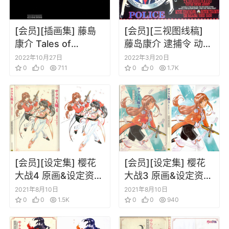
[会员][插画集] 藤島
[会员][三视图线稿]
康介 Tales of
藤岛康介 逮捕令 动画
Symphonia
设定设定集
2022年10月27日
2022年3月20日
Illustrations
0
0
711
0
0
1.7K
[会员][设定集] 樱花
[会员][设定集] 樱花
大战4 原画&设定资料
大战3 原画&设定资料
集
集
2021年8月10日
2021年8月10日
0
0
1.5K
0
0
940