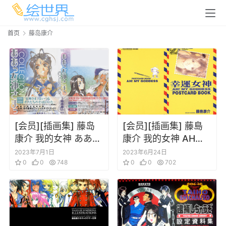
首页
藤岛康介
[会员][插画集] 藤岛
[会员][插画集] 藤島
康介 我的女神 ああっ
康介 我的女神 AH！
女神さまっ
MY GODDESS
2023年7月1日
2023年6月24日
COLLECTION
0
0
748
POSTCARD BOOK
0
0
702