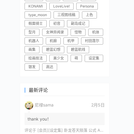
KONAMI
LoveLive!
Persona
type_moon
三视图线稿
上色
假面骑士
初音
副岛成记
型月
女神异闻录
怪物
机体
机器人
机娘
机甲
村田莲尔
画集
碧蓝幻想
碧蓝航线
绘画技法
美少女
萌
设定集
银发
高达
最新评论
尼禄sama
2月5日
thank you！
评论于
[会员][设定集] 卧龙苍天陨落 公式 ARTWORKS[DL]