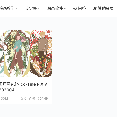
绘画教学
设定集
绘画软件
问答
赞助会员
画师图包]Nico-Tine PIXIV
02004
月30日
0
0
1.4K