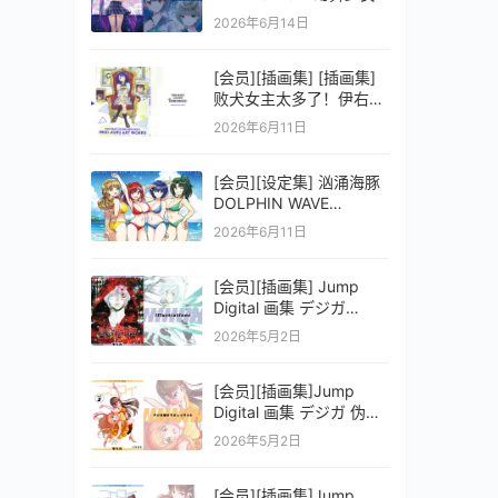
之剑公式ビジュアルコレ
2026年6月14日
クション (電撃の攻略本)
[会员][插画集] [插画集]
败犬女主太多了！伊右群
ARTWORKS
2026年6月11日
[会员][设定集] 汹涌海豚
DOLPHIN WAVE
OFFICIAL VISUAL
2026年6月11日
COLLECTION
[会员][插画集] Jump
Digital 画集 デジガ
D.Gray-man
2026年5月2日
[会员][插画集]Jump
Digital 画集 デジガ 伪恋
ニセコイ 3
2026年5月2日
[会员][插画集]Jump