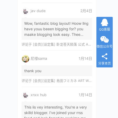
jav dude
2月4日
Wow, fantastic blog layout! Hoow llng
have youu beeen blgging for? you
QQ客服
maake blogging look easy. Thee
overall lok oof yoour sitre iss
评论于
[会员][设定集] 卧龙苍天陨落 公式 ARTWORKS[DL]
magnificent, let…
微信公众号
尼禄sama
1月14日
分享本页
thank you
评论于
[会员][设定集] 島田フミカネ ART WORKS EXTRA Luminous Witches[DL]
xnxx hub
1月14日
This iis vey interesting, You're a very
skilld blogger. I've joined your rrss