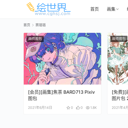
首页
画集
首页
赛璐璐
画师图包
画师图包
[会员][画集]焦茶 BARD713 Pixiv
[免费][
图包
图片包 2
2021年6月14日
0
0
1.8K
2021年4