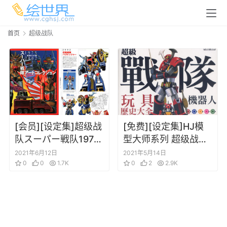
首页
超级战队
[会员][设定集]超级战
[免费][设定集]HJ模
队スーパー戦队1975-
型大师系列 超级战队
2002 系列机械角色
机器人玩具历史大全
2021年6月12日
2021年5月14日
机体设定集
0
0
1.7K
1979~2007
0
2
2.9K