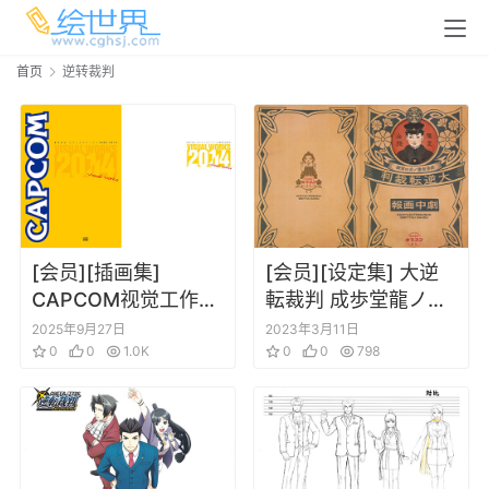
首页
逆转裁判
[会员][插画集]
[会员][设定集] 大逆
CAPCOM视觉工作室
転裁判 成歩堂龍ノ介
2004-2014 カプコン
の冒險 劇中画報
2025年9月27日
2023年3月11日
ワークス
0
0
1.0K
0
0
798