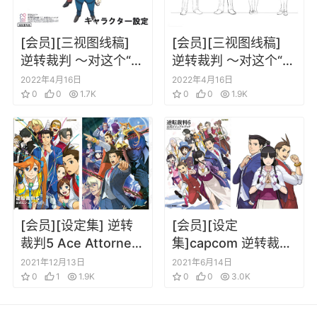
[会员][三视图线稿]
[会员][三视图线稿]
逆转裁判 ～对这个“真
逆转裁判 ～对这个“真
实”，有异议！～ 第二
实”，有异议！～ 动画
2022年4月16日
2022年4月16日
季 动画资料设定线稿
0
0
1.7K
资料设定线稿集
0
0
1.9K
集
[会员][设定集] 逆转
[会员][设定
裁判5 Ace Attorney
集]capcom 逆转裁判
5 Official visual
6 公式设定+特典画集
2021年12月13日
2021年6月14日
book
0
1
1.9K
人物角色设定插画集
0
0
3.0K