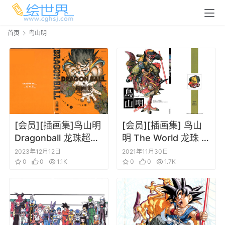
首页
鸟山明
[会员][插画集]鸟山明
[会员][插画集] 鸟山
Dragonball 龙珠超画
明 The World 龙珠 阿
集
拉蕾 插画集
2023年12月12日
2021年11月30日
0
0
1.1K
0
0
1.7K