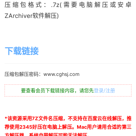
压缩包格式：.7z(需要电脑解压或安卓
ZArchiver软件解压)
下载链接
压缩包解压密码：www.cghsj.com
要查看会员下载链接内容，请您先
登录/注册
*
该资源采用
7Z
文件名压缩，不支持在百度云在线解压，推
荐使用
2345
好压在电脑上解压。
Mac
用户请用合适的第三
方解压器，系统自带解压可能无法解压。