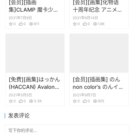
[会员][插画
[会员][画集]化物语
集]CLAMP 魔卡少女
十周年纪念 アニメ
小樱 原画集1- Clow
〈物語〉人物角色插
2021年7月9日
2021年6月14日
Cards
0
0
911
画集
0
0
1.6K
[免费][画集]はっかん
[会员][插画集] のん
(HACCAN) Avalon
non color’s のんイラ
Code(创世法典) 设定
スト集
2021年5月5日
2021年9月7日
画集
0
0
3.3K
0
0
925
发表评论