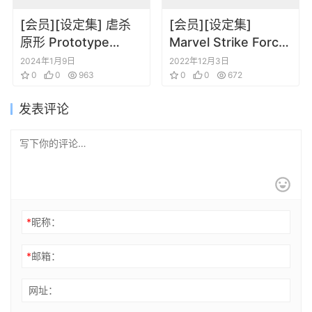
[会员][设定集] 虐杀
[会员][设定集]
原形 Prototype
Marvel Strike Force
PRima Official Game
The Art Of The
2024年1月9日
2022年12月3日
Guide
0
0
963
Game
0
0
672
发表评论
*
昵称：
*
邮箱：
网址：