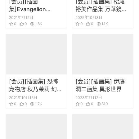
[会员][插画
[会员][插画集] 松尾
集]Evangelion
裕美作品集 万華鏡の
3.0+1.0 Extra
庭
2021年7月2日
2025年10月3日
Magazine
0
0
1.8K
0
0
1.1K
[会员][插画集] 恐怖
[会员][插画集] 伊藤
宠物店 秋乃茉莉 幻华
潤二画集 異形世界
宵月插画集
2021年10月15日
2023年7月12日
0
0
1.7K
0
0
810