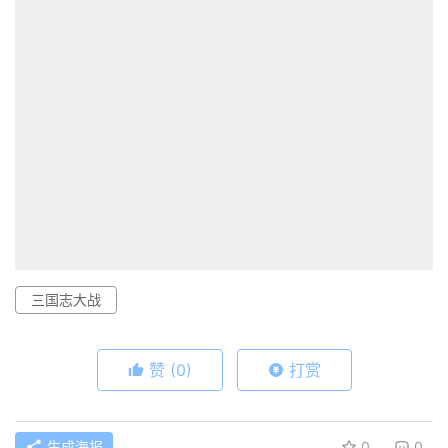
三国志大战
赞
(0)
打赏
生成海报
0
0