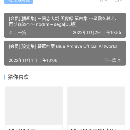
[会员][插画集] 三国志大戦 英傑録 第四集 ～星霜を越え、
再び覇道へ～ nodrm – sega[DL版]
上一篇
2022年11月2日 上午10:55
[会员][设定集] 碧蓝档案 Blue Archive Official Artworks
2022年11月4日 上午10:06
下一篇
猜你喜欢