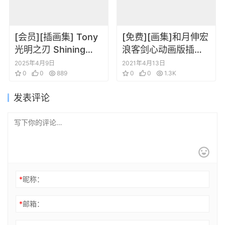
[会员][插画集] Tony
[免费][画集]和月伸宏
光明之刃 Shining
浪客剑心动画版插画
Blade&Ark
集
2025年4月9日
2021年4月13日
collection of visual
0
0
889
0
0
1.3K
material
发表评论
*
昵称：
*
邮箱：