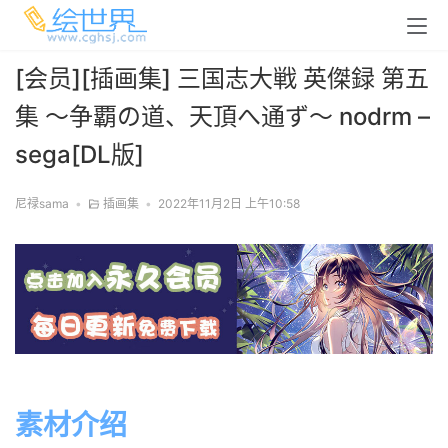
[会员][插画集] 三国志大戦 英傑録 第五
集 ～争覇の道、天頂へ通ず～ nodrm –
sega[DL版]
尼禄sama
•
插画集
•
2022年11月2日 上午10:58
素材介绍