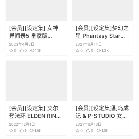
[会员][设定集] 女神
[会员][设定集]梦幻之
异闻录5 皇家版
星 Phantasy Star
Persona 5 The
Online Ep1-2 游戏角
2023年4月3日
2021年6月14日
Royal Official
0
0
1.1K
色场景道具资料设定
0
0
1.3K
Complete Guide
画集
[会员][设定集] 艾尔
[会员][设定集]副岛成
登法环 ELDEN RING
记 & P-STUDIO 女神
OFFICIAL ART
异闻录插画集人物设
2022年12月1日
2021年6月16日
BOOK Volume II
0
1
1.5K
定原画集2004－
0
0
1.8K