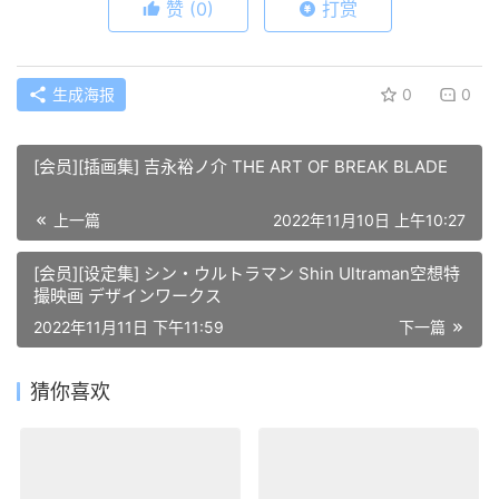
赞
(0)
打赏
生成海报
0
0
[会员][插画集] 吉永裕ノ介 THE ART OF BREAK BLADE
上一篇
2022年11月10日 上午10:27
[会员][设定集] シン・ウルトラマン Shin Ultraman空想特
撮映画 デザインワークス
2022年11月11日 下午11:59
下一篇
猜你喜欢