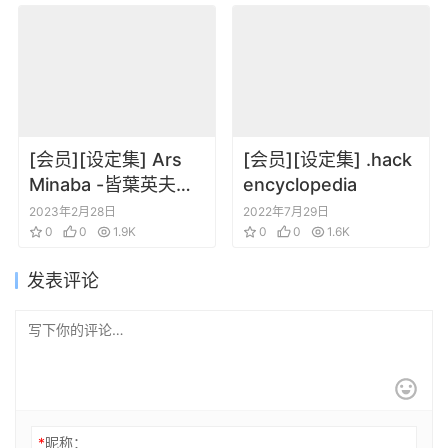
2010
[会员][设定集] Ars
[会员][设定集] .hack
Minaba -皆葉英夫の
encyclopedia
「原点」たち-[DL版]
2023年2月28日
2022年7月29日
0
0
1.9K
0
0
1.6K
发表评论
*
昵称：