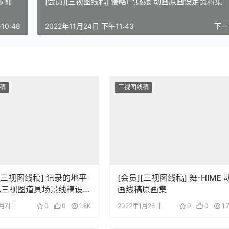
娜 緋
[会员][三视图线稿] 侵略!乌贼娘 动画原画设定资料集
10:48
2022年11月24日 下午11:43
下
稿
三视图线稿
][三视图线稿] 记录的地平
[会员][三视图线稿] 舞-HIME 
画线稿原画集
8月7日
0
0
1.8K
2022年1月26日
0
0
1.