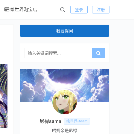
绘世界淘宝店
登录
注册
我要提问
尼禄sama
绘世界-team
唔姆余是尼禄