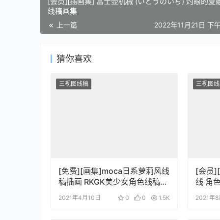
[会员][插画集] 富士壶机械 (いとうのいぢ) 灼眼的夏
线稿画集
上一篇
2022年11月21日 下午
猜你喜欢
三视图线稿
三视图线
[免费][画集]moca日系萝莉风线
[会员
稿插画 RKGK美少女角色线稿涂
线 角色三视图道具场景线稿设
鸦本
定集
2021年4月10日
0
0
1.5K
2021年