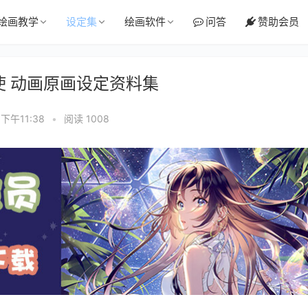
绘画教学
设定集
绘画软件
问答
赞助会员
天使 动画原画设定资料集
 下午11:38
•
阅读 1008