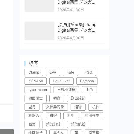
Digital画集 デジガ
CLAYMORE 2
2026年4月30日
[会员][插画集] Jump
Digital画集 デジガ
CLAYMORE 1
2026年4月30日
标签
Clamp
EVA
Fate
FGO
KONAMI
LoveLive!
Persona
type_moon
三视图线稿
上色
假面骑士
初音
副岛成记
型月
女神异闻录
怪物
机体
机器人
机娘
机甲
村田莲尔
画集
碧蓝幻想
碧蓝航线
绘画技法
美少女
萌
设定集