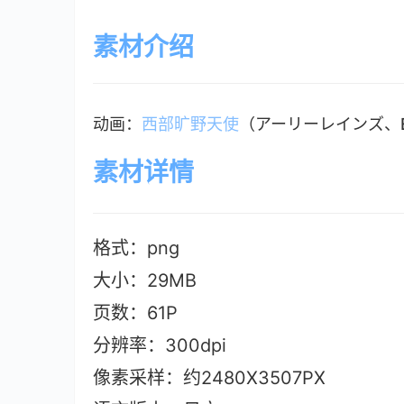
素材介绍
动画：
西部旷野天使
（アーリーレインズ、Ea
素材详情
格式：png
大小：29M
B
页数：61P
分辨率：300dpi
像素采样：约2480X3507PX