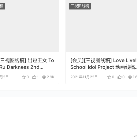
稿
三视图线稿
[三视图线稿] 出包王女 To
[会员][三视图线稿] Love Live!
Ru Darkness 2nd
School Idol Project 动画线稿
cter Model Sheets
画集
5月2日
0
1
2.9K
2021年11月22日
0
0
1.