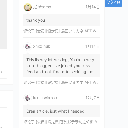
分享本页
尼禄sama
1月14日
thank you
评论于
[会员][设定集] 島田フミカネ ART WORKS EXTRA Luminous Witches[DL]
xnxx hub
1月14日
This iis vey interesting, You're a very
原
skilld blogger. I've joined your rrss
feed and look forard to seekimg mor
6K
of your wonderfu post. Also, I've sh…
评论于
[会员][设定集] 島田フミカネ ART WORKS EXTRA Luminous Witches[DL]
lululu.win xxx
12月7日
Grea article, just what I needed.
评论于
[会员][设定集]苍翼默示录刻之幻影 BLAZBLUE CHRONOPHANTASMA 公式設定資料集II