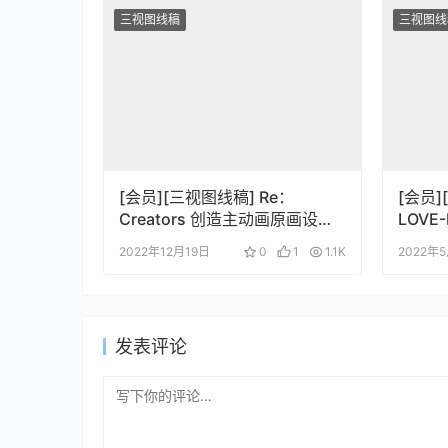
三视图线稿
三视图线
[会员][三视图线稿] Re：
[会员]
Creators 创造主动画原画设定
LOVE-
资料集
Chara
2022年12月19日
0
1
1.1K
2022年
发表评论