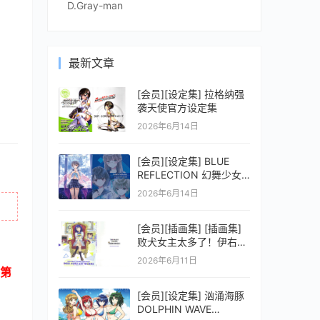
D.Gray-man
最新文章
[会员][设定集] 拉格纳强
袭天使官方设定集
2026年6月14日
[会员][设定集] BLUE
REFLECTION 幻舞少女
之剑公式ビジュアルコレ
2026年6月14日
クション (電撃の攻略本)
[会员][插画集] [插画集]
败犬女主太多了！伊右群
ARTWORKS
2026年6月11日
第
[会员][设定集] 汹涌海豚
DOLPHIN WAVE