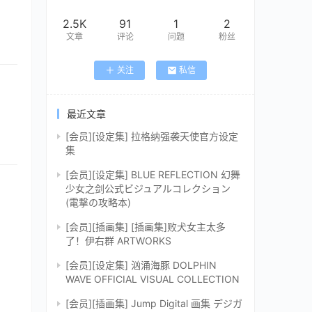
2.5K
91
1
2
文章
评论
问题
粉丝
关注
私信
最近文章
[会员][设定集] 拉格纳强袭天使官方设定
集
[会员][设定集] BLUE REFLECTION 幻舞
少女之剑公式ビジュアルコレクション
(電撃の攻略本)
[会员][插画集] [插画集]败犬女主太多
了！伊右群 ARTWORKS
[会员][设定集] 汹涌海豚 DOLPHIN
WAVE OFFICIAL VISUAL COLLECTION
[会员][插画集] Jump Digital 画集 デジガ