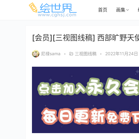
首页
画集
[会员][三视图线稿] 西部旷野
尼禄sama
•
三视图线稿
•
2022年11月24日