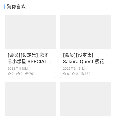
猜你喜欢
[会员][设定集] 恋す
[会员][设定集]
る小惑星 SPECIAL
Sakura Quest 樱花
BOOKLET 01-03
任务 公式Memorial
2023年1月8日
2025年6月21日
0
0
761
Book
0
0
630