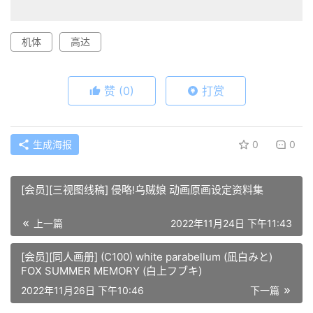
机体
高达
赞
(0)
打赏
生成海报
0
0
[会员][三视图线稿] 侵略!乌贼娘 动画原画设定资料集
上一篇
2022年11月24日 下午11:43
[会员][同人画册] (C100) white parabellum (凪白みと)
FOX SUMMER MEMORY (白上フブキ)
2022年11月26日 下午10:46
下一篇