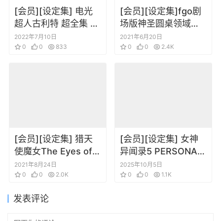
[会员][设定集] 电光
[会员][设定集]fgo剧
超人古利特 超全集 修
场版神圣圆桌领域：
补改订版
卡美洛前篇BD附赠册
2022年7月10日
2021年6月20日
0
0
833
子
0
0
2.4K
[会员][设定集] 猎天
[会员][设定集] 女神
使魔女The Eyes of
异闻录5 PERSONA5
Bayonetta
the Animation
2021年8月24日
2025年10月5日
0
0
2.0K
Artworks
0
0
1.1K
发表评论