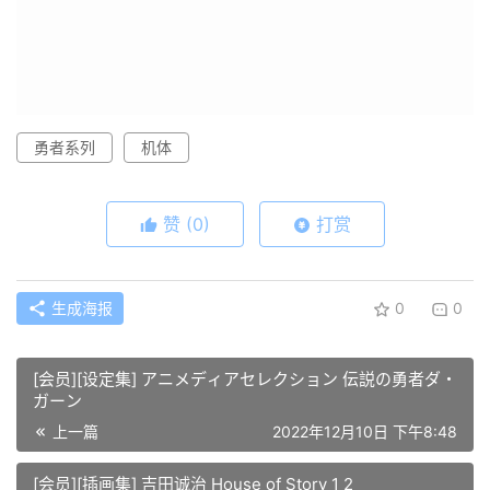
勇者系列
机体
赞
(0)
打赏
生成海报
0
0
[会员][设定集] アニメディアセレクション 伝説の勇者ダ・
ガーン
上一篇
2022年12月10日 下午8:48
[会员][插画集] 吉田诚治 House of Story 1 2