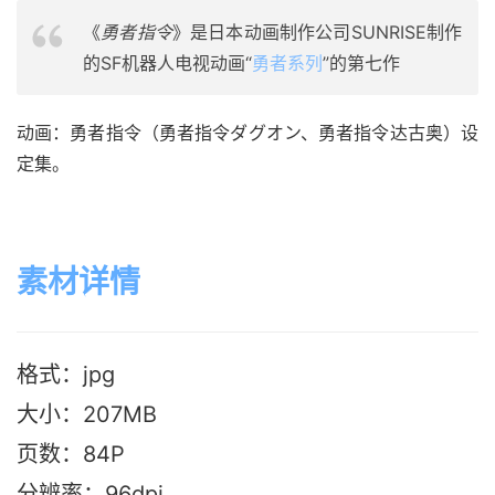
《
勇者指令
》是日本动画制作公司SUNRISE制作
的SF机器人电视动画“
勇者系列
”的第七作
动画：勇者指令（勇者指令ダグオン、勇者指令达古奥）设
定集。
素材详情
格式：jpg
大小：207M
B
页数：84P
分辨率：96dpi