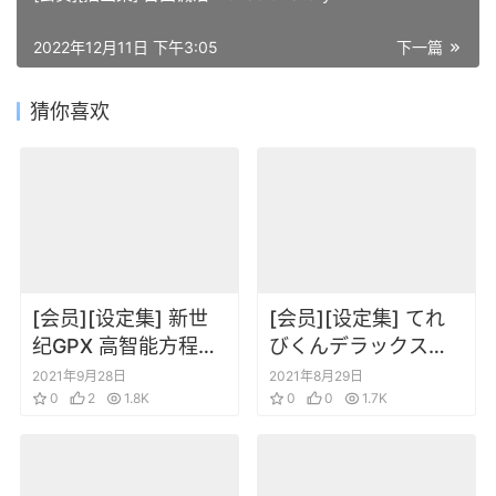
2022年12月11日 下午3:05
下一篇
猜你喜欢
[会员][设定集] 新世
[会员][设定集] てれ
纪GPX 高智能方程式
びくんデラックス爱
赛车 Cyber Formula
蔵版SSSS.GRIDMAN
2021年9月28日
2021年8月29日
设定资料馆
0
2
1.8K
超全集
0
0
1.7K