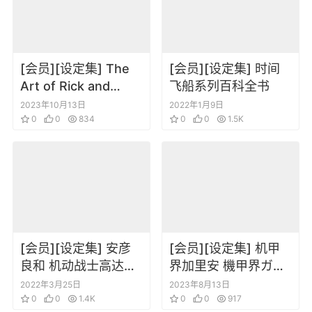
[会员][设定集] The
[会员][设定集] 时间
Art of Rick and
飞船系列百科全书
Morty Vol.2 瑞克和
2023年10月13日
2022年1月9日
莫蒂 艺术集2
0
0
834
0
0
1.5K
[会员][设定集] 安彦
[会员][设定集] 机甲
良和 机动战士高达
界加里安 機甲界ガリ
THE ORIGIN キャラ
アンコンプリートア
2022年3月25日
2023年8月13日
クター&メカニカルワ
0
0
1.4K
ートワークス
0
0
917