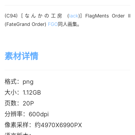
(C94) [なんかの工房 (
lack
)] FlagMents Order II 
(FateGrand Order) 
FGO
同人画集。
素材详情
格式：png
大小：1.12G
B
页数：20P
分辨率：600dpi
像素采样：约4970X6990PX