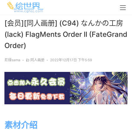
[会员][同人画册] (C94) なんかの工房
(lack) FlagMents Order II (FateGrand
Order)
尼禄sama
•
同人画册
•
2022年12月17日 下午5:59
素材介绍