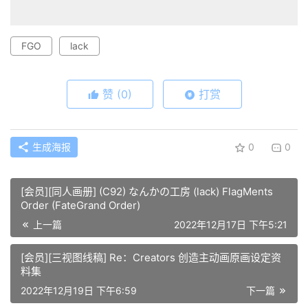
FGO
lack
赞
(0)
打赏
生成海报
0
0
[会员][同人画册] (C92) なんかの工房 (lack) FlagMents
Order (FateGrand Order)
上一篇
2022年12月17日 下午5:21
[会员][三视图线稿] Re：Creators 创造主动画原画设定资
料集
2022年12月19日 下午6:59
下一篇