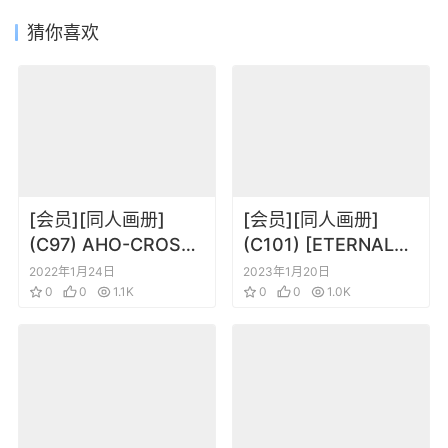
猜你喜欢
[会员][同人画册]
[会员][同人画册]
(C97) AHO-CROSS
(C101) [ETERNAL
(神冈ちろる)
LAND (6U☆)] FAVO!
2022年1月24日
2023年1月20日
UCHINOKO
0
0
1.1K
WORKS 8 (よろず)
0
0
1.0K
TAKUSAN