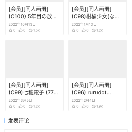
[会员][同人画册]
[会员][同人画册]
(C100) 5年目の放课
(C98)柑橘少女(なき
后(カントク) シタギ
ょ) Diary 日记
2022年10月13日
2022年1月13日
シスター
0
0
1.5K
0
0
1.2K
[会员][同人画册]
[会员][同人画册]
(C99)七穂電子 (77gl)
(C96) rurudot
リゼログmoment
(rurudo) LOVE CALL
2022年3月5日
2022年2月4日
0
0
1.2K
0
0
1.9K
发表评论