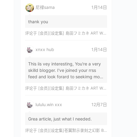
尼禄sama
1月14日
thank you
评论于
[会员][设定集] 島田フミカネ ART WORKS EXTRA Luminous Witches[DL]
xnxx hub
1月14日
This iis vey interesting, You're a very
skilld blogger. I've joined your rrss
feed and look forard to seekimg mor
of your wonderfu post. Also, I've sh…
评论于
[会员][设定集] 島田フミカネ ART WORKS EXTRA Luminous Witches[DL]
lululu.win xxx
12月7日
Grea article, just what I needed.
评论于
[会员][设定集]苍翼默示录刻之幻影 BLAZBLUE CHRONOPHANTASMA 公式設定資料集II