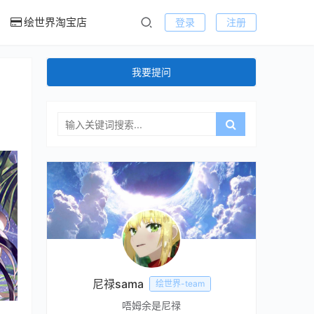
绘世界淘宝店
登录
注册
我要提问
尼禄sama
绘世界-team
唔姆余是尼禄