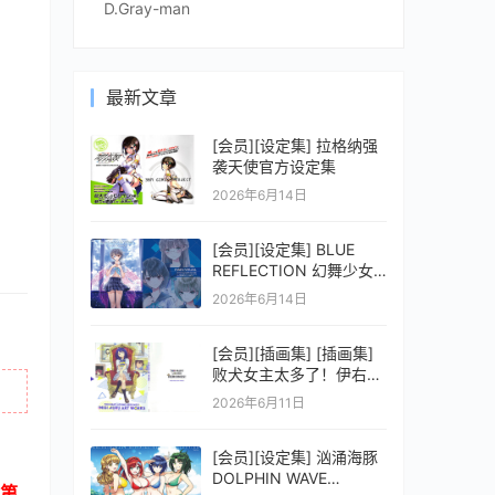
D.Gray-man
最新文章
[会员][设定集] 拉格纳强
袭天使官方设定集
2026年6月14日
[会员][设定集] BLUE
REFLECTION 幻舞少女
之剑公式ビジュアルコレ
2026年6月14日
クション (電撃の攻略本)
[会员][插画集] [插画集]
败犬女主太多了！伊右群
ARTWORKS
2026年6月11日
[会员][设定集] 汹涌海豚
DOLPHIN WAVE
第