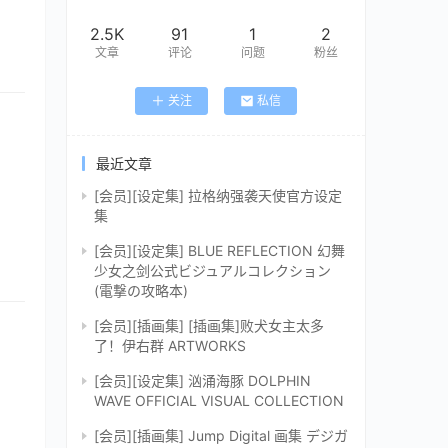
2.5K
91
1
2
文章
评论
问题
粉丝
关注
私信
最近文章
[会员][设定集] 拉格纳强袭天使官方设定
集
[会员][设定集] BLUE REFLECTION 幻舞
少女之剑公式ビジュアルコレクション
(電撃の攻略本)
[会员][插画集] [插画集]败犬女主太多
了！伊右群 ARTWORKS
[会员][设定集] 汹涌海豚 DOLPHIN
WAVE OFFICIAL VISUAL COLLECTION
[会员][插画集] Jump Digital 画集 デジガ