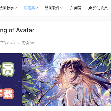
绘画教学
设定集
绘画软件
问答
赞助会员
 of Avatar
 下午8:48
•
阅读 882