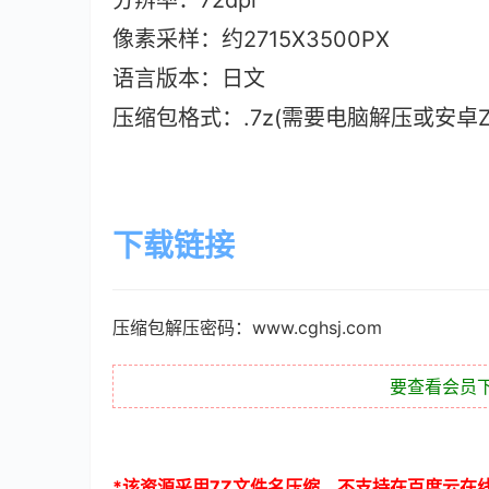
分辨率：72dpi
像素采样：约2715X3500PX
语言版本：日文
压缩包格式：.7z(需要电脑解压或安卓ZAr
下载链接
压缩包解压密码：www.cghsj.com
要查看会员
*
该资源采用
7Z
文件名压缩，不支持在百度云在