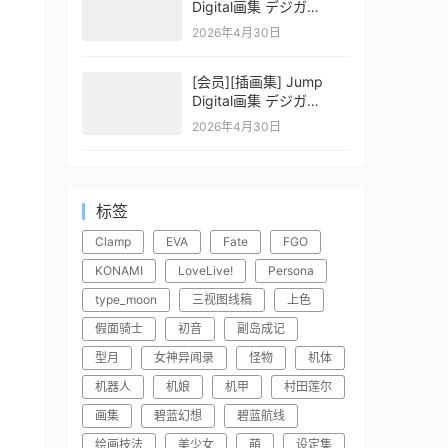
Digital画集 デジガ
CLAYMORE 2
2026年4月30日
[会员][插画集] Jump
Digital画集 デジガ
CLAYMORE 1
2026年4月30日
标签
Clamp
EVA
Fate
FGO
KONAMI
LoveLive!
Persona
type_moon
三视图线稿
上色
假面骑士
初音
副岛成记
型月
女神异闻录
怪物
机体
机器人
机娘
机甲
村田莲尔
画集
碧蓝幻想
碧蓝航线
绘画技法
美少女
萌
设定集