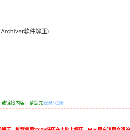
chiver软件解压)
下载链接内容，请您先
登录/注册
线解压，推荐使用
2345
好压在电脑上解压。
Mac
用户请用合适的