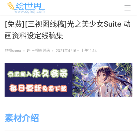
[免费][三视图线稿]光之美少女Suite 动
画资料设定线稿集
尼禄sama
•
三视图线稿
•
2021年4月6日 上午11:14
素材介绍