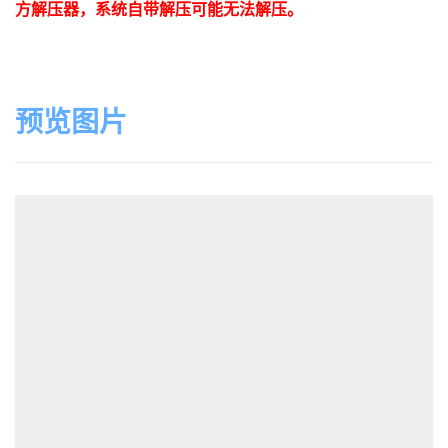
方解压器，系统自带解压可能无法解压。
预览图片