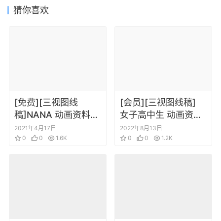
猜你喜欢
[免费][三视图线
[会员][三视图线稿]
稿]NANA 动画资料设
女子高中生 动画资料
定线稿集
设定线稿集
2021年4月17日
2022年8月13日
0
0
1.6K
0
0
1.2K