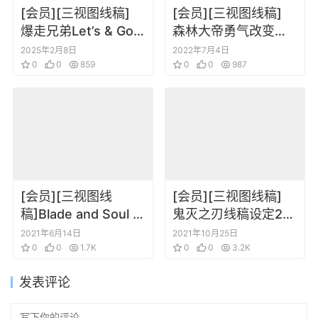
[会员][三视图线稿]
[会员][三视图线稿]
爆走兄弟Let’s & Go!!
森林大帝勇气改变未
系列设定资料集
来 动画线稿原画集
2025年2月8日
2022年7月4日
0
0
859
0
0
987
[会员][三视图线
[会员][三视图线稿]
稿]Blade and Soul 剑
鬼灭之刃线稿设定2
灵角色三视图表情线
角色设定三视图
2021年6月14日
2021年10月25日
稿设定集
0
0
1.7K
0
0
3.2K
发表评论