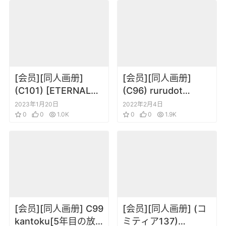
[会员][同人画册]
[会员][同人画册]
(C101) [ETERNAL
(C96) rurudot
LAND (6U☆)] FAVO!
(rurudo) LOVE CALL
2023年1月20日
2022年2月4日
WORKS 8 (よろず)
0
0
1.0K
0
0
1.9K
[会员][同人画册] C99
[会员][同人画册] (コ
kantoku[5年目の放
ミティア137)