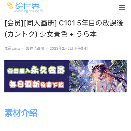
[会员][同人画册] C101 5年目の放課後
(カントク) 少女景色 + うら本
尼禄sama
•
同人画册
•
2023年2月2日 下午8:41
素材介绍