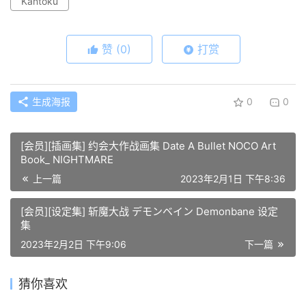
Kantoku
赞
(0)
打赏
生成海报
0
0
[会员][插画集] 约会大作战画集 Date A Bullet NOCO Art
Book_ NIGHTMARE
上一篇
2023年2月1日 下午8:36
[会员][设定集] 斩魔大战 デモンベイン Demonbane 设定
集
2023年2月2日 下午9:06
下一篇
猜你喜欢