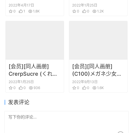
課後 (カントク)]ふた
CrerpSucre (くれ～
2022年4月17日
2022年1月25日
ごサンドイッチ
0
1
1.8K
ぷ) CrerpSucre
0
0
1.2K
vol.05(オリジナル)
[会员][同人画册]
[会员][同人画册]
CrerpSucre (くれ～
(C100)メガネ少女
ぷ) HachimitsuFran
(Anmi)Avian
2022年1月25日
2022年9月13日
(東方Project)
0
0
936
Romance Pink label
0
0
1.6K
9
发表评论