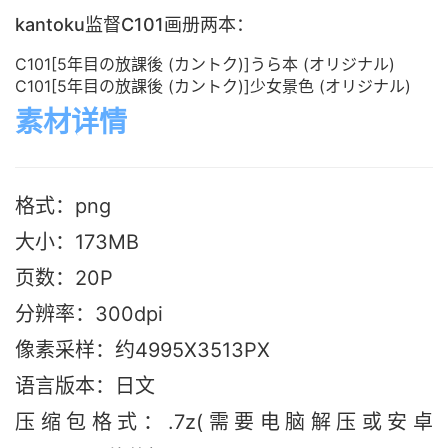
kantoku监督C101画册两本：
C101[5年目の放課後 (カントク)]うら本 (オリジナル)
C101[5年目の放課後 (カントク)]少女景色 (オリジナル)
素材详情
格式：png
大小：173M
B
页数：20P
分辨率：300dpi
像素采样：约4995X3513PX
语言版本：日文
压缩包格式：.7z(需要电脑解压或安卓