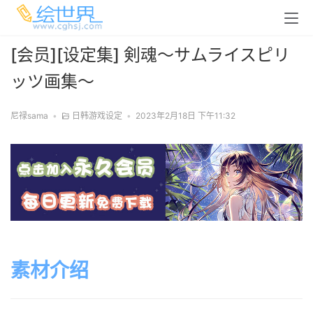
[会员][设定集] 剣魂～サムライスピリ
ッツ画集～
尼禄sama
•
日韩游戏设定
•
2023年2月18日 下午11:32
素材介绍