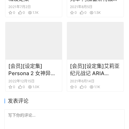
Record of Agarest
2021年7月2日
2021年8月5日
0
0
1.1K
War ✝ Heroines
0
0
1.5K
Visual Book
[会员][设定集]
[会员][设定集]艾莉亚
Persona 2 女神异闻
纪元战记 ARIA
录2：永恒的惩罚 完
CHRONICLE插画设定
2022年12月15日
2021年6月14日
美指南
0
0
1.0K
集
0
0
1.1K
发表评论