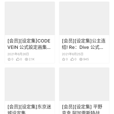
[会员][设定集]CODE
[会员][设定集]公主连
VEIN 公式設定画集
结! Re：Dive 公式ア
創世の記憶
ートワークス Vol.2
2021年6月26日
2021年6月25日
0
0
2.1K
0
0
945
[会员][设定集]东京迷
[会员][设定集] 平野
城设定集
克幸 阿加雷斯特战记